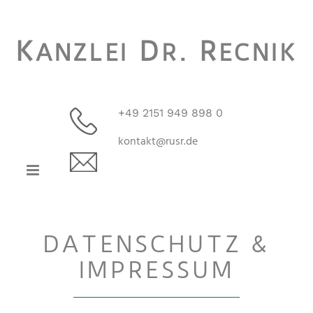
Zum Inhalt springen
K
D
R
ANZLEI
R.
ECNIK
+49 2151 949 898 0
kontakt@rusr.de
DATENSCHUTZ &
IMPRESSUM