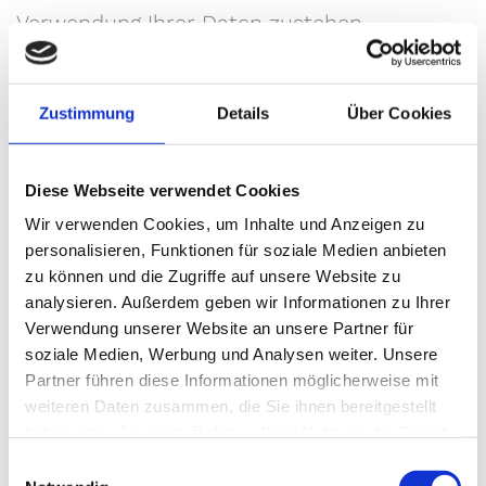
Verwendung Ihrer Daten zustehen.
Hier können Sie die Datenschutzerklärung
als PDF zum Ausdrucken herunterladen.
Zustimmung
Details
Über Cookies
3. Erhebung und Speicherung
personenbezogener Daten sowie Art und
Diese Webseite verwendet Cookies
Zweck ihrer Verwendung
Wir verwenden Cookies, um Inhalte und Anzeigen zu
personalisieren, Funktionen für soziale Medien anbieten
zu können und die Zugriffe auf unsere Website zu
Sie haben verschiedene Möglichkeiten, per
analysieren. Außerdem geben wir Informationen zu Ihrer
Internet mit uns in Kontakt zu treten.
Verwendung unserer Website an unsere Partner für
soziale Medien, Werbung und Analysen weiter. Unsere
Partner führen diese Informationen möglicherweise mit
a) Besuch unserer Website
weiteren Daten zusammen, die Sie ihnen bereitgestellt
Bei jedem Besuch unserer Website werden
haben oder die sie im Rahmen Ihrer Nutzung der Dienste
gesammelt haben.
von Ihrem Browser automatisch
Einwilligungsauswahl